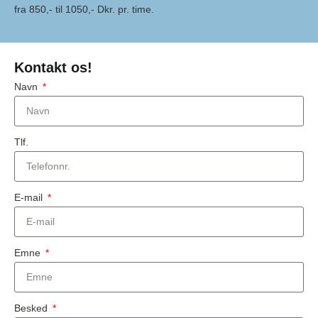
fra 850,- til 1050,- Dkr. pr. time.
Kontakt os!
Navn
Tlf.
E-mail
Emne
Besked