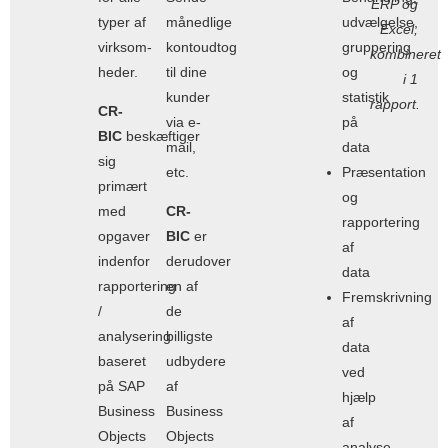
ERP og
typer af
månedlige
udvælgelse,
Excel,
virksom-
kontoudtog
gruppering
kombineret
heder.
til dine
og
i 1
kunder
statistik
rapport.
CR-
via e-
på
BIC
beskæftiger
mail,
data
sig
etc.
Præsentation
primært
og
med
CR-
rapportering
opgaver
BIC
er
af
indenfor
derudover
data
rapportering
en af
Fremskrivning
/
de
af
analysering
billigste
data
baseret
udbydere
ved
på SAP
af
hjælp
Business
Business
af
Objects
Objects
analyse