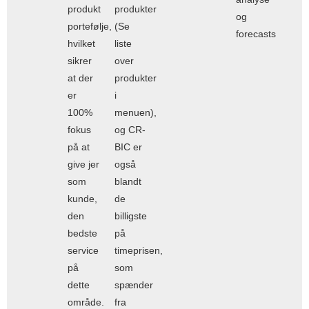
produkt
produkter
og
portefølje,
(Se
forecasts
hvilket
liste
sikrer
over
at der
produkter
er
i
100%
menuen),
fokus
og CR-
på at
BIC er
give jer
også
som
blandt
kunde,
de
den
billigste
bedste
på
service
timeprisen,
på
som
dette
spænder
område.
fra