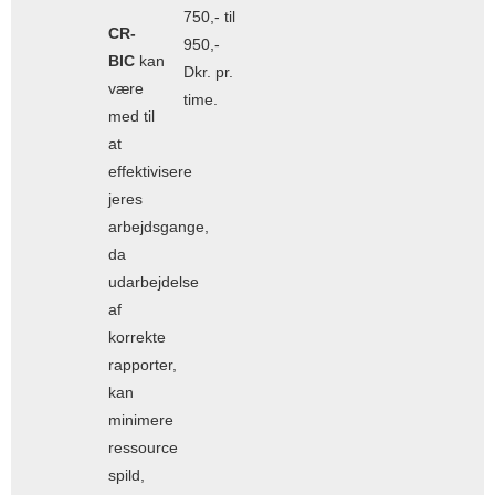
750,- til
CR-
950,-
BIC
kan
Dkr. pr.
være
time.
med til
at
effektivisere
jeres
arbejdsgange,
da
udarbejdelse
af
korrekte
rapporter,
kan
minimere
ressource
spild,