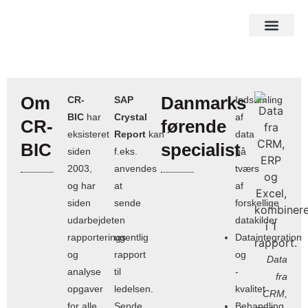
SAP Analytics Cloud
SAP Crystal produkter
Om
Danmarks
CR-
SAP
Indsamling
BIC
har
Crystal
af
CR-
førende
eksisteret
Report
kan
data
BIC
specialist
siden
f.eks.
på
2003,
anvendes
tværs
og har
at
af
siden
sende
forskellige
udarbejdet
en
datakilder
rapporterings
ugentlig
Dataintegration
og
rapport
og
Data
analyse
til
-
fra
opgaver
ledelsen.
kvalitet
CRM,
for alle
Sende
Behandling,